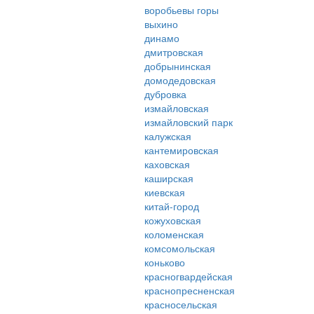
воробьевы горы
выхино
динамо
дмитровская
добрынинская
домодедовская
дубровка
измайловская
измайловский парк
калужская
кантемировская
каховская
каширская
киевская
китай-город
кожуховская
коломенская
комсомольская
коньково
красногвардейская
краснопресненская
красносельская