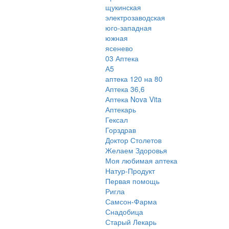
щукинская
электрозаводская
юго-западная
южная
ясенево
03 Аптека
А5
аптека 120 на 80
Аптека 36,6
Аптека Nova Vita
Аптекарь
Гексал
Горздрав
Доктор Столетов
Желаем Здоровья
Моя любимая аптека
Натур-Продукт
Первая помощь
Ригла
Самсон-Фарма
Снадобица
Старый Лекарь