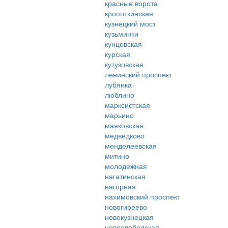
красные ворота
кропоткинская
кузнецкий мост
кузьминки
кунцевская
курская
кутузовская
ленинский проспект
лубянка
люблино
марксистская
марьино
маяковская
медведково
менделеевская
митино
молодежная
нагатинская
нагорная
нахимовский проспект
новогиреево
новокузнецкая
новослободская