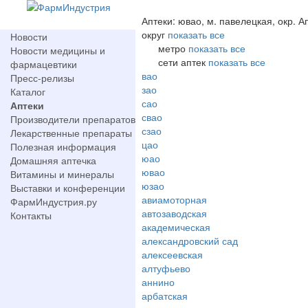
Аптеки: ювао, м. павелецкая, окр. А
округ
показать все
Новости
метро
показать все
Новости медицины и
сети аптек
показать все
фармацевтики
вао
Пресс-релизы
зао
Каталог
сао
Аптеки
свао
Производители препаратов
сзао
Лекарственные препараты
цао
Полезная информация
юао
Домашняя аптечка
ювао
Витамины и минералы
юзао
Выставки и конференции
авиамоторная
ФармИндустрия.ру
автозаводская
Контакты
академическая
александровский сад
алексеевская
алтуфьево
аннино
арбатская