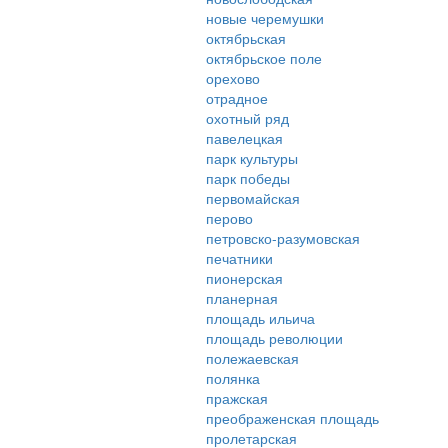
новые черемушки
октябрьская
октябрьское поле
орехово
отрадное
охотный ряд
павелецкая
парк культуры
парк победы
первомайская
перово
петровско-разумовская
печатники
пионерская
планерная
площадь ильича
площадь революции
полежаевская
полянка
пражская
преображенская площадь
пролетарская