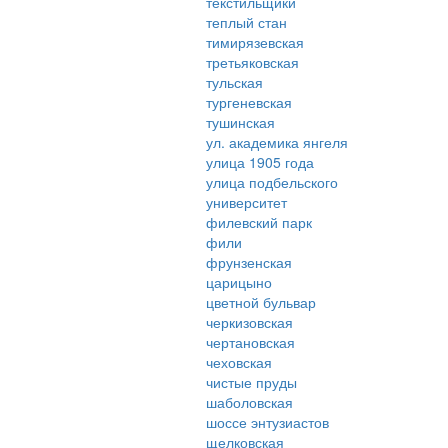
текстильщики
теплый стан
тимирязевская
третьяковская
тульская
тургеневская
тушинская
ул. академика янгеля
улица 1905 года
улица подбельского
университет
филевский парк
фили
фрунзенская
царицыно
цветной бульвар
черкизовская
чертановская
чеховская
чистые пруды
шаболовская
шоссе энтузиастов
щелковская