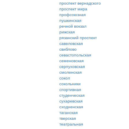
проспект вернадского
проспект мира
профсоюзная
пушкинская
речной вокзал
рижская
рязанский проспект
савеловская
свиблово
севастопольская
семеновская
серпуховская
смоленская
сокол
сокольники
спортивная
студенческая
сухаревская
сходненская
таганская
тверская
театральная