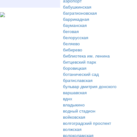
аэропорт
бабушкинская
багратионовская
баррикадная
бауманская
беговая
белорусская
беляево
бибирево
библиотека им. ленина
битцевский парк
боровицкая
ботанический сад
братиславская
бульвар дмитрия донского
варшавская
вднх
владыкино
водный стадион
войковская
волгоградский проспект
волжская
волоколамская