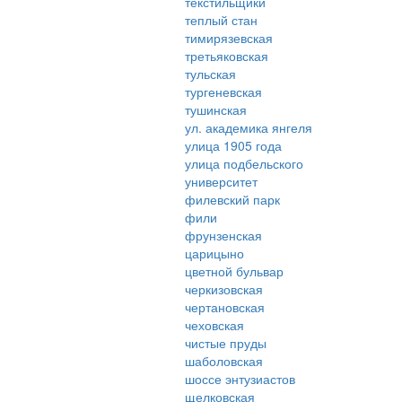
текстильщики
теплый стан
тимирязевская
третьяковская
тульская
тургеневская
тушинская
ул. академика янгеля
улица 1905 года
улица подбельского
университет
филевский парк
фили
фрунзенская
царицыно
цветной бульвар
черкизовская
чертановская
чеховская
чистые пруды
шаболовская
шоссе энтузиастов
щелковская