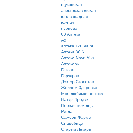
щукинская
электрозаводская
юго-западная
южная
ясенево
03 Аптека
А5
аптека 120 на 80
Аптека 36,6
Аптека Nova Vita
Аптекарь
Гексал
Горздрав
Доктор Столетов
Желаем Здоровья
Моя любимая аптека
Натур-Продукт
Первая помощь
Ригла
Самсон-Фарма
Снадобица
Старый Лекарь