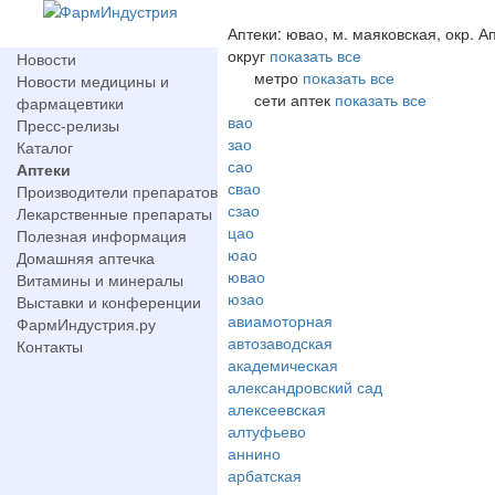
Аптеки: ювао, м. маяковская, окр. А
округ
показать все
Новости
метро
показать все
Новости медицины и
сети аптек
показать все
фармацевтики
вао
Пресс-релизы
зао
Каталог
сао
Аптеки
свао
Производители препаратов
сзао
Лекарственные препараты
цао
Полезная информация
юао
Домашняя аптечка
ювао
Витамины и минералы
юзао
Выставки и конференции
авиамоторная
ФармИндустрия.ру
автозаводская
Контакты
академическая
александровский сад
алексеевская
алтуфьево
аннино
арбатская