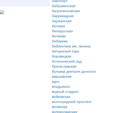
аэропорт
бабушкинская
багратионовская
баррикадная
бауманская
беговая
белорусская
беляево
бибирево
библиотека им. ленина
битцевский парк
боровицкая
ботанический сад
братиславская
бульвар дмитрия донского
варшавская
вднх
владыкино
водный стадион
войковская
волгоградский проспект
волжская
волоколамская