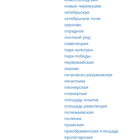
новые черемушки
октябрьская
октябрьское поле
орехово
отрадное
охотный ряд
павелецкая
парк культуры
парк победы
первомайская
перово
петровско-разумовская
печатники
пионерская
планерная
площадь ильича
площадь революции
полежаевская
полянка
пражская
преображенская площадь
пролетарская