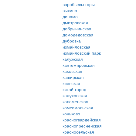
воробьевы горы
выхино
динамо
дмитровская
добрынинская
домодедовская
дубровка
измайловская
измайловский парк
калужская
кантемировская
каховская
каширская
киевская
китай-город
кожуховская
коломенская
комсомольская
коньково
красногвардейская
краснопресненская
красносельская