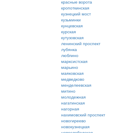
красные ворота
кропоткинская
кузнецкий мост
кузьминки
кунцевская
курская
кутузовская
ленинский проспект
лубянка
люблино
марксистская
марьино
маяковская
медведково
менделеевская
митино
молодежная
нагатинская
нагорная
нахимовский проспект
новогиреево
новокузнецкая
новослободская