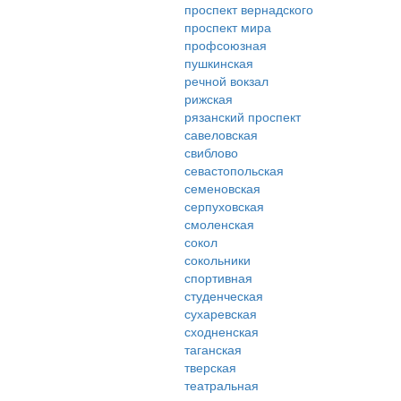
проспект вернадского
проспект мира
профсоюзная
пушкинская
речной вокзал
рижская
рязанский проспект
савеловская
свиблово
севастопольская
семеновская
серпуховская
смоленская
сокол
сокольники
спортивная
студенческая
сухаревская
сходненская
таганская
тверская
театральная