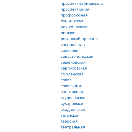
проспект вернадского
проспект мира
профсоюзная
пушкинская
речной вокзал
рижская
рязанский проспект
савеловская
свиблово
севастопольская
семеновская
серпуховская
смоленская
сокол
сокольники
спортивная
студенческая
сухаревская
сходненская
таганская
тверская
театральная