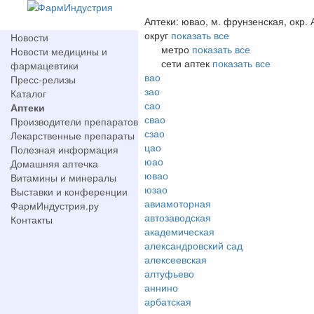
Аптеки: ювао, м. фрунзенская, окр. 
округ
показать все
Новости
метро
показать все
Новости медицины и
сети аптек
показать все
фармацевтики
вао
Пресс-релизы
зао
Каталог
сао
Аптеки
свао
Производители препаратов
сзао
Лекарственные препараты
цао
Полезная информация
юао
Домашняя аптечка
ювао
Витамины и минералы
юзао
Выставки и конференции
авиамоторная
ФармИндустрия.ру
автозаводская
Контакты
академическая
александровский сад
алексеевская
алтуфьево
аннино
арбатская