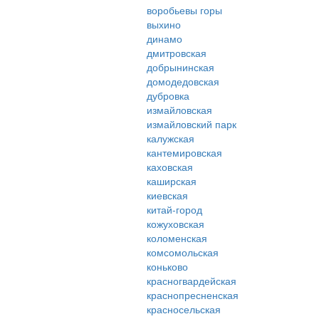
воробьевы горы
выхино
динамо
дмитровская
добрынинская
домодедовская
дубровка
измайловская
измайловский парк
калужская
кантемировская
каховская
каширская
киевская
китай-город
кожуховская
коломенская
комсомольская
коньково
красногвардейская
краснопресненская
красносельская