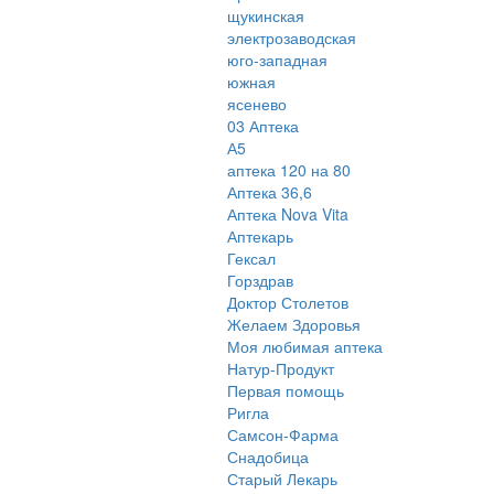
щукинская
электрозаводская
юго-западная
южная
ясенево
03 Аптека
А5
аптека 120 на 80
Аптека 36,6
Аптека Nova Vita
Аптекарь
Гексал
Горздрав
Доктор Столетов
Желаем Здоровья
Моя любимая аптека
Натур-Продукт
Первая помощь
Ригла
Самсон-Фарма
Снадобица
Старый Лекарь