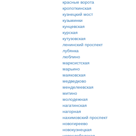
красные ворота
кропоткинская
кузнецкий мост
кузьминки
кунцевская
курская
кутузовская
ленинский проспект
лубянка
люблино
марксистская
марьино
маяковская
медведково
менделеевская
митино
молодежная
нагатинская
нагорная
нахимовский проспект
новогиреево
новокузнецкая
новослободская