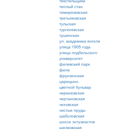
текстильщики
теплый стан
тимирязевская
третьяковская
тульская
тургеневская
тушинская
ул. академика янгеля
улица 1905 года
улица подбельского
университет
филевский парк
фили
фрунзенская
царицыно
цветной бульвар
черкизовская
чертановская
чеховская
чистые пруды
шаболовская
шоссе энтузиастов
щелковская