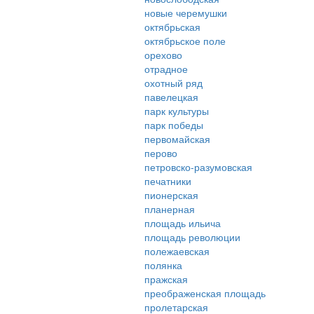
новые черемушки
октябрьская
октябрьское поле
орехово
отрадное
охотный ряд
павелецкая
парк культуры
парк победы
первомайская
перово
петровско-разумовская
печатники
пионерская
планерная
площадь ильича
площадь революции
полежаевская
полянка
пражская
преображенская площадь
пролетарская