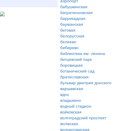
аэропорт
бабушкинская
багратионовская
баррикадная
бауманская
беговая
белорусская
беляево
бибирево
библиотека им. ленина
битцевский парк
боровицкая
ботанический сад
братиславская
бульвар дмитрия донского
варшавская
вднх
владыкино
водный стадион
войковская
волгоградский проспект
волжская
волоколамская