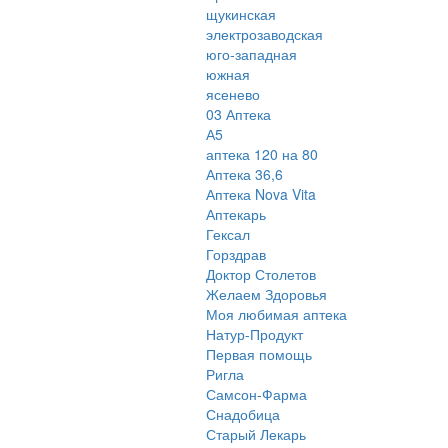
щукинская
электрозаводская
юго-западная
южная
ясенево
03 Аптека
А5
аптека 120 на 80
Аптека 36,6
Аптека Nova Vita
Аптекарь
Гексал
Горздрав
Доктор Столетов
Желаем Здоровья
Моя любимая аптека
Натур-Продукт
Первая помощь
Ригла
Самсон-Фарма
Снадобица
Старый Лекарь