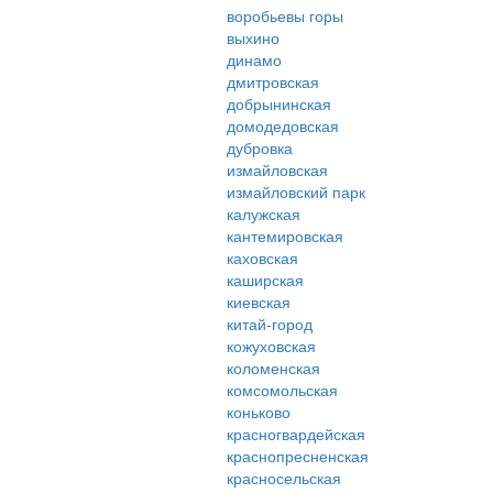
воробьевы горы
выхино
динамо
дмитровская
добрынинская
домодедовская
дубровка
измайловская
измайловский парк
калужская
кантемировская
каховская
каширская
киевская
китай-город
кожуховская
коломенская
комсомольская
коньково
красногвардейская
краснопресненская
красносельская