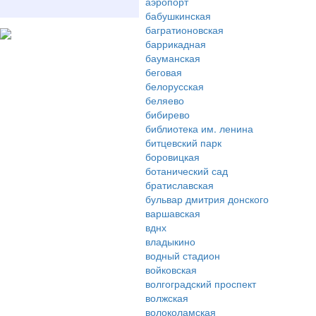
аэропорт
бабушкинская
багратионовская
баррикадная
бауманская
беговая
белорусская
беляево
бибирево
библиотека им. ленина
битцевский парк
боровицкая
ботанический сад
братиславская
бульвар дмитрия донского
варшавская
вднх
владыкино
водный стадион
войковская
волгоградский проспект
волжская
волоколамская