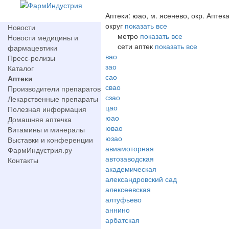
Аптеки: юао, м. ясенево, окр. Аптек
округ
показать все
Новости
метро
показать все
Новости медицины и
сети аптек
показать все
фармацевтики
вао
Пресс-релизы
зао
Каталог
сао
Аптеки
свао
Производители препаратов
сзао
Лекарственные препараты
цао
Полезная информация
юао
Домашняя аптечка
ювао
Витамины и минералы
юзао
Выставки и конференции
авиамоторная
ФармИндустрия.ру
автозаводская
Контакты
академическая
александровский сад
алексеевская
алтуфьево
аннино
арбатская