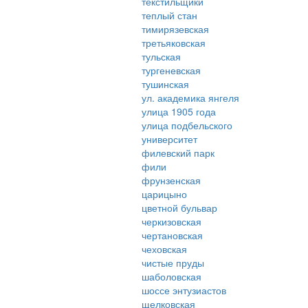
текстильщики
теплый стан
тимирязевская
третьяковская
тульская
тургеневская
тушинская
ул. академика янгеля
улица 1905 года
улица подбельского
университет
филевский парк
фили
фрунзенская
царицыно
цветной бульвар
черкизовская
чертановская
чеховская
чистые пруды
шаболовская
шоссе энтузиастов
щелковская