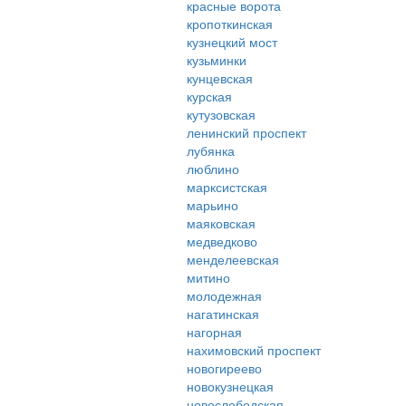
красные ворота
кропоткинская
кузнецкий мост
кузьминки
кунцевская
курская
кутузовская
ленинский проспект
лубянка
люблино
марксистская
марьино
маяковская
медведково
менделеевская
митино
молодежная
нагатинская
нагорная
нахимовский проспект
новогиреево
новокузнецкая
новослободская