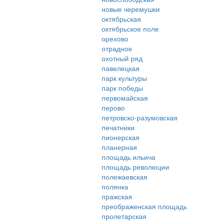
новые черемушки
октябрьская
октябрьское поле
орехово
отрадное
охотный ряд
павелецкая
парк культуры
парк победы
первомайская
перово
петровско-разумовская
печатники
пионерская
планерная
площадь ильича
площадь революции
полежаевская
полянка
пражская
преображенская площадь
пролетарская