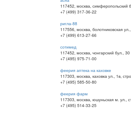
асна
117452, москва, симферопольский бу
+7 (499) 317-36-22
ригла-88
117556, москва, болотниковская ул.,
+7 (499) 613-27-66
сотимед
117452, москва, чонгарский бул., 30
+7 (495) 975-71-00
феерия аптека на каховке
117303, москва, каховка ул., 1в, стр
+7 (495) 585-50-80
феерия фарм
117303, москва, юшуньская м. ул., 
+7 (495) 514-33-25
© 2009-2026 , ООО Мегасофт