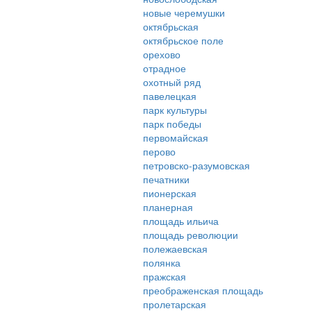
новые черемушки
октябрьская
октябрьское поле
орехово
отрадное
охотный ряд
павелецкая
парк культуры
парк победы
первомайская
перово
петровско-разумовская
печатники
пионерская
планерная
площадь ильича
площадь революции
полежаевская
полянка
пражская
преображенская площадь
пролетарская