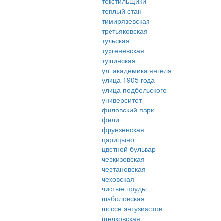
текстильщики
теплый стан
тимирязевская
третьяковская
тульская
тургеневская
тушинская
ул. академика янгеля
улица 1905 года
улица подбельского
университет
филевский парк
фили
фрунзенская
царицыно
цветной бульвар
черкизовская
чертановская
чеховская
чистые пруды
шаболовская
шоссе энтузиастов
щелковская