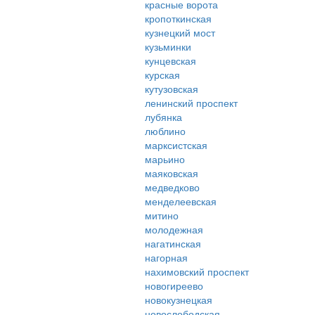
красные ворота
кропоткинская
кузнецкий мост
кузьминки
кунцевская
курская
кутузовская
ленинский проспект
лубянка
люблино
марксистская
марьино
маяковская
медведково
менделеевская
митино
молодежная
нагатинская
нагорная
нахимовский проспект
новогиреево
новокузнецкая
новослободская