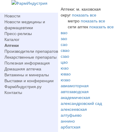
Аптеки: м. каховская
округ
показать все
Новости
метро
показать все
Новости медицины и
сети аптек
показать все
фармацевтики
вао
Пресс-релизы
зао
Каталог
сао
Аптеки
свао
Производители препаратов
сзао
Лекарственные препараты
цао
Полезная информация
юао
Домашняя аптечка
ювао
Витамины и минералы
юзао
Выставки и конференции
авиамоторная
ФармИндустрия.ру
автозаводская
Контакты
академическая
александровский сад
алексеевская
алтуфьево
аннино
арбатская