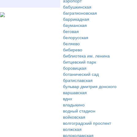
аэропорт
бабушкинская
багратионовская
баррикадная
бауманская
беговая
белорусская
беляево
бибирево
библиотека им. ленина
битцевский парк
боровицкая
ботанический сад
братиславская
бульвар дмитрия донского
варшавская
вднх
владыкино
водный стадион
войковская
волгоградский проспект
волжская
волоколамская