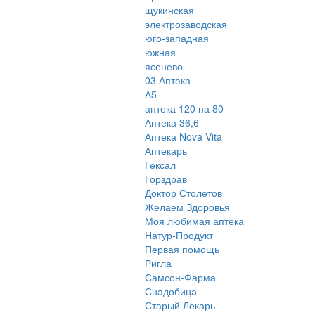
щукинская
электрозаводская
юго-западная
южная
ясенево
03 Аптека
А5
аптека 120 на 80
Аптека 36,6
Аптека Nova Vita
Аптекарь
Гексал
Горздрав
Доктор Столетов
Желаем Здоровья
Моя любимая аптека
Натур-Продукт
Первая помощь
Ригла
Самсон-Фарма
Снадобица
Старый Лекарь