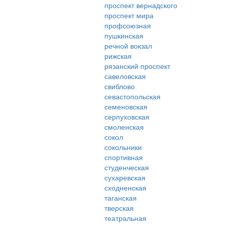
проспект вернадского
проспект мира
профсоюзная
пушкинская
речной вокзал
рижская
рязанский проспект
савеловская
свиблово
севастопольская
семеновская
серпуховская
смоленская
сокол
сокольники
спортивная
студенческая
сухаревская
сходненская
таганская
тверская
театральная