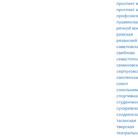
проспект 
проспект 
профсоюз
пушкинска
речной во
рижская
рязанский
савеловск
свиблово
севастопо
семеновск
серпуховс
смоленск
сокол
сокольник
спортивна
студенчес
сухаревск
сходненск
таганская
тверская
театральн