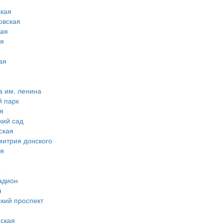
кая
овская
ная
ая
ая
а им. ленина
й парк
я
кий сад
ская
митрия донского
ая
о
адион
я
ский проспект
ская