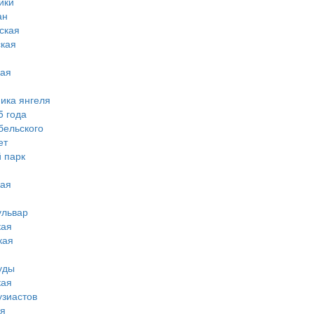
ики
ан
ская
ская
кая
мика янгеля
5 года
бельского
ет
 парк
кая
ульвар
кая
кая
уды
кая
узиастов
ая