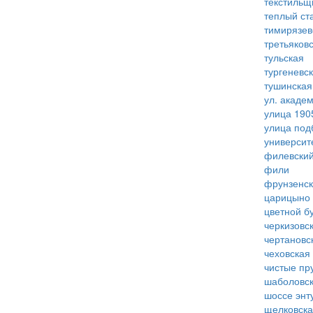
текстильщ
теплый ст
тимирязев
третьяков
тульская
тургеневс
тушинская
ул. акаде
улица 190
улица под
университ
филевский
фили
фрунзенс
царицыно
цветной б
черкизовс
чертановс
чеховская
чистые пр
шаболовс
шоссе энт
щелковск