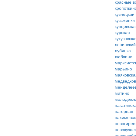
красные в
кропоткин
кузнецкий
кузьминки
кунцевска
курская
кутузовска
ленинский
лубянка
люблино
марксистс
марьино
маяковска
медведко
менделее
митино
молодежн
нагатинск
нагорная
нахимовск
новогирее
новокузне
новослобо