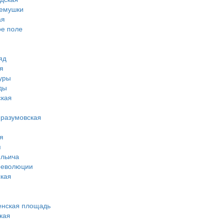
ремушки
ая
ое поле
яд
я
туры
ды
ская
-разумовская
я
я
ильича
революции
кая
енская площадь
кая