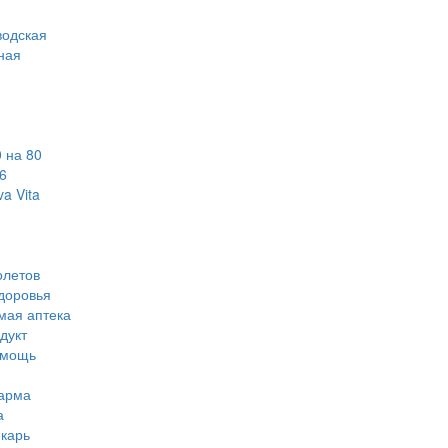
водская
ная
 на 80
6
a Vita
олетов
доровья
мая аптека
дукт
омощь
арма
а
карь