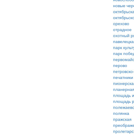
новые че
октябрьск
октябрьск
орехово
отрадное
охотный р
павелецка
парк куль
парк побе
первомай
перово
петровско
печатники
пионерска
планерна
площадь 
площадь 
полежаевс
полянка
пражская
преображ
пролетарс