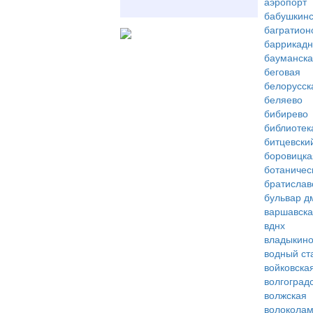
аэропорт
бабушкинс
багратион
баррикад
бауманск
беговая
белорусск
беляево
бибирево
библиотек
битцевски
боровицка
ботаничес
братислав
бульвар д
варшавск
вднх
владыкин
водный ст
войковска
волгоград
волжская
волоколам