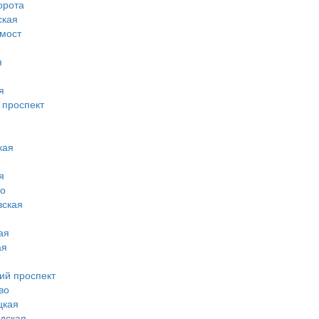
орота
ская
 мост
я
я
 проспект
кая
я
во
вская
ая
ая
ий проспект
во
цкая
дская