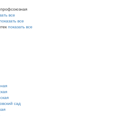
. профсоюзная
зать все
показать все
птек
показать все
рная
ская
ская
овский сад
кая
о