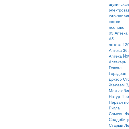
щукинская
электроза
юго-запад
южная
ясенево
03 Аптека
А5
аптека 120
Аптека 36,
Аптека Nov
Аптекарь
Гексал
Горздрав
Доктор Ст
Желаем З
Моя люби
Натур-Про
Первая п
Ригла
Самсон-Ф
Снадобиц
Старый Ле