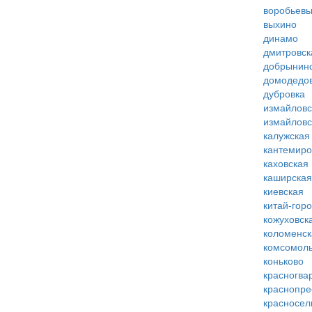
воробьевы
выхино
динамо
дмитровск
добрынин
домодедо
дубровка
измайловс
измайловс
калужская
кантемиро
каховская
каширская
киевская
китай-гор
кожуховск
коломенск
комсомоль
коньково
красногва
краснопре
красносел