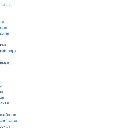
 горы
ая
ская
вская
кая
кий парк
вская
од
ая
ая
ская
рдейская
сненская
ьская