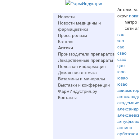
Аптеки: м
округ
пока
Новости
метро
Новости медицины и
сети а
фармацевтики
вао
Пресс-релизы
зао
Каталог
сао
Аптеки
свао
Производители препаратов
сзао
Лекарственные препараты
цао
Полезная информация
юао
Домашняя аптечка
ювао
Витамины и минералы
юзао
Выставки и конференции
авиамото
ФармИндустрия.ру
автозавод
Контакты
академиче
александр
алексеевс
алтуфьев
аннино
арбатская