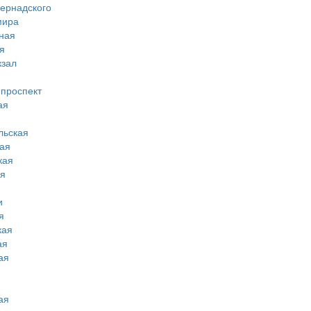
вернадского
мира
ная
я
кзал
 проспект
ая
льская
ая
кая
ая
и
я
кая
ая
ая
ая