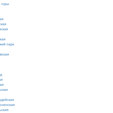
 горы
ая
ская
вская
кая
кий парк
вская
од
ая
ая
ская
рдейская
сненская
ьская