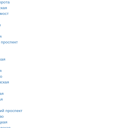
орота
ская
 мост
я
я
 проспект
кая
я
во
вская
ая
ая
ий проспект
во
цкая
дская