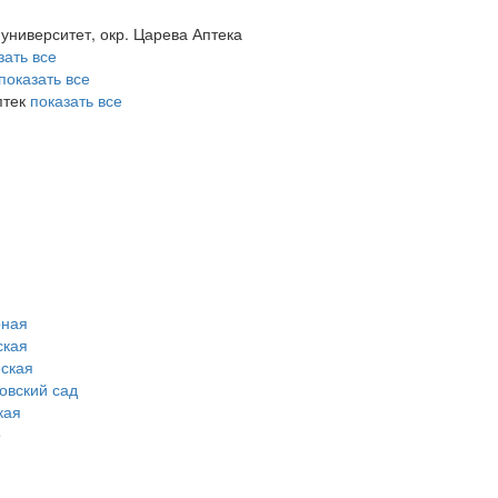
 университет, окр. Царева Аптека
зать все
показать все
птек
показать все
рная
ская
ская
овский сад
кая
о