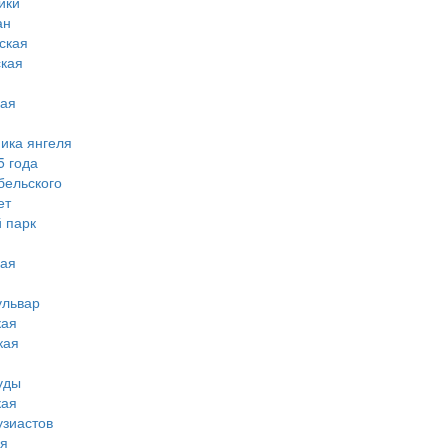
ики
ан
ская
ская
кая
мика янгеля
5 года
бельского
ет
 парк
кая
ульвар
кая
кая
уды
кая
узиастов
ая