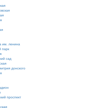
кая
овская
ная
ая
ая
а им. ленина
й парк
я
кий сад
ская
митрия донского
ая
о
адион
я
ский проспект
ская