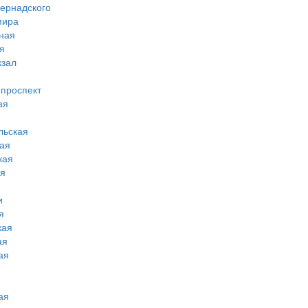
вернадского
мира
ная
я
кзал
 проспект
ая
льская
ая
кая
ая
и
я
кая
ая
ая
ая