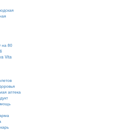
водская
ная
 на 80
6
a Vita
олетов
доровья
мая аптека
дукт
омощь
арма
а
карь