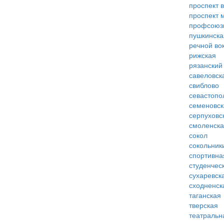
проспект 
проспект 
профсоюз
пушкинска
речной во
рижская
рязанский
савеловск
свиблово
севастопо
семеновск
серпуховс
смоленск
сокол
сокольник
спортивна
студенчес
сухаревск
сходненск
таганская
тверская
театральн