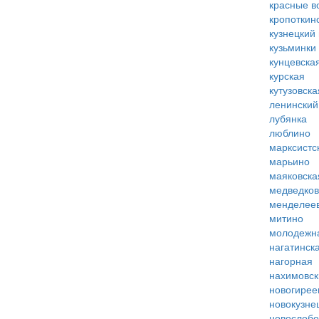
красные в
кропоткин
кузнецкий
кузьминки
кунцевска
курская
кутузовска
ленинский
лубянка
люблино
марксистс
марьино
маяковска
медведко
менделее
митино
молодежн
нагатинск
нагорная
нахимовск
новогирее
новокузне
новослобо