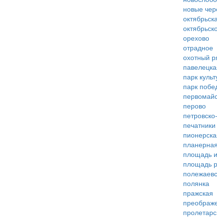
новые че
октябрьск
октябрьск
орехово
отрадное
охотный р
павелецка
парк куль
парк побе
первомай
перово
петровско
печатники
пионерска
планерна
площадь 
площадь 
полежаевс
полянка
пражская
преображ
пролетарс