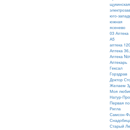
щукинская
электроза
юго-запад
южная
ясенево
03 Аптека
А5
аптека 120
Аптека 36,
Аптека Nov
Аптекарь
Гексал
Горздрав
Доктор Ст
Желаем З
Моя люби
Натур-Про
Первая п
Ригла
Самсон-Ф
Снадобиц
Старый Ле