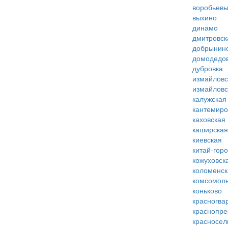
воробьевы
выхино
динамо
дмитровск
добрынин
домодедо
дубровка
измайловс
измайловс
калужская
кантемиро
каховская
каширская
киевская
китай-гор
кожуховск
коломенск
комсомоль
коньково
красногва
краснопре
красносел