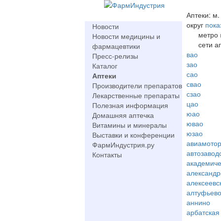
Аптеки: м.
округ
пока
Новости
метро
Новости медицины и
сети а
фармацевтики
вао
Пресс-релизы
зао
Каталог
сао
Аптеки
свао
Производители препаратов
сзао
Лекарственные препараты
цао
Полезная информация
юао
Домашняя аптечка
ювао
Витамины и минералы
юзао
Выставки и конференции
авиамото
ФармИндустрия.ру
автозавод
Контакты
академиче
александр
алексеевс
алтуфьев
аннино
арбатская