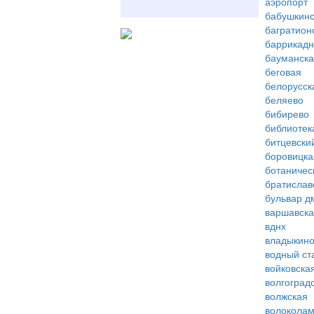
аэропорт
бабушкинс
багратион
баррикад
бауманск
беговая
белорусск
беляево
бибирево
библиотек
битцевски
боровицка
ботаничес
братислав
бульвар д
варшавск
вднх
владыкин
водный ст
войковска
волгоград
волжская
волоколам