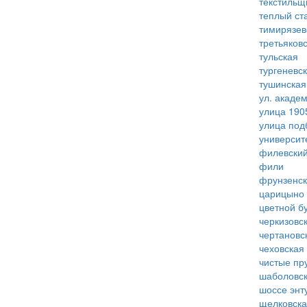
текстильщ
теплый ст
тимирязев
третьяков
тульская
тургеневс
тушинская
ул. акаде
улица 190
улица под
университ
филевский
фили
фрунзенс
царицыно
цветной б
черкизовс
чертановс
чеховская
чистые пр
шаболовс
шоссе энт
щелковск