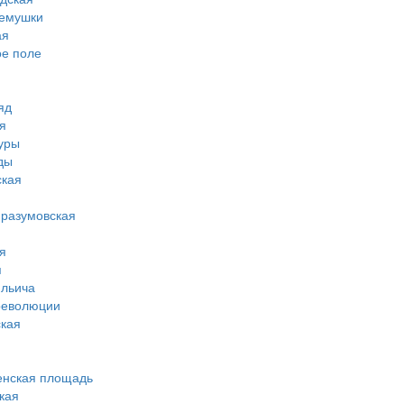
ремушки
ая
ое поле
яд
я
туры
ды
ская
-разумовская
я
я
ильича
революции
кая
енская площадь
кая