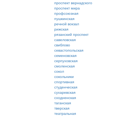
проспект вернадского
проспект мира
профсоюзная
пушкинская
речной вокзал
рижская
рязанский проспект
савеловская
свиблово
севастопольская
семеновская
серпуховская
смоленская
сокол
сокольники
спортивная
студенческая
сухаревская
сходненская
таганская
тверская
театральная