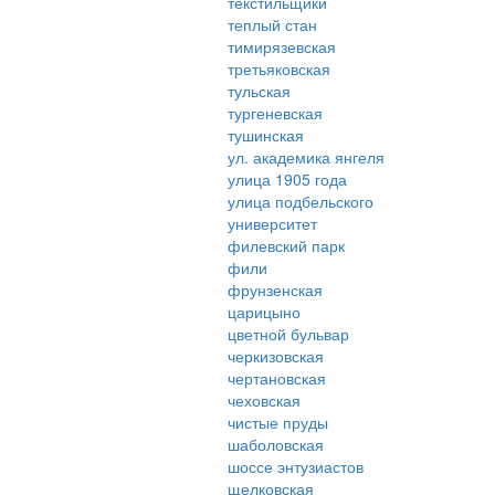
текстильщики
теплый стан
тимирязевская
третьяковская
тульская
тургеневская
тушинская
ул. академика янгеля
улица 1905 года
улица подбельского
университет
филевский парк
фили
фрунзенская
царицыно
цветной бульвар
черкизовская
чертановская
чеховская
чистые пруды
шаболовская
шоссе энтузиастов
щелковская