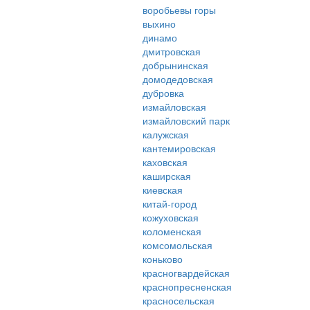
воробьевы горы
выхино
динамо
дмитровская
добрынинская
домодедовская
дубровка
измайловская
измайловский парк
калужская
кантемировская
каховская
каширская
киевская
китай-город
кожуховская
коломенская
комсомольская
коньково
красногвардейская
краснопресненская
красносельская