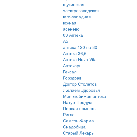
щукинская
электрозаводская
юго-западная
южная
ясенево
03 Аптека
А5
аптека 120 на 80
Аптека 36,6
Аптека Nova Vita
Аптекарь
Гексал
Горздрав
Доктор Столетов
Желаем Здоровья
Моя любимая аптека
Натур-Продукт
Первая помощь
Ригла
Самсон-Фарма
Снадобица
Старый Лекарь