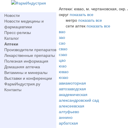
Аптеки: ювао, м. чертановская, окр.
округ
показать все
Новости
метро
показать все
Новости медицины и
сети аптек
показать все
фармацевтики
вао
Пресс-релизы
зао
Каталог
сао
Аптеки
свао
Производители препаратов
сзао
Лекарственные препараты
цао
Полезная информация
юао
Домашняя аптечка
ювао
Витамины и минералы
юзао
Выставки и конференции
авиамоторная
ФармИндустрия.ру
автозаводская
Контакты
академическая
александровский сад
алексеевская
алтуфьево
аннино
арбатская