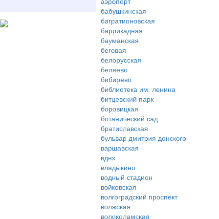
аэропорт
бабушкинская
багратионовская
баррикадная
бауманская
беговая
белорусская
беляево
бибирево
библиотека им. ленина
битцевский парк
боровицкая
ботанический сад
братиславская
бульвар дмитрия донского
варшавская
вднх
владыкино
водный стадион
войковская
волгоградский проспект
волжская
волоколамская