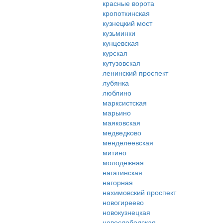
красные ворота
кропоткинская
кузнецкий мост
кузьминки
кунцевская
курская
кутузовская
ленинский проспект
лубянка
люблино
марксистская
марьино
маяковская
медведково
менделеевская
митино
молодежная
нагатинская
нагорная
нахимовский проспект
новогиреево
новокузнецкая
новослободская