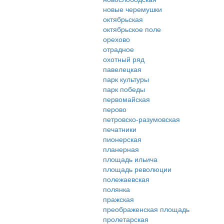
новые черемушки
октябрьская
октябрьское поле
орехово
отрадное
охотный ряд
павелецкая
парк культуры
парк победы
первомайская
перово
петровско-разумовская
печатники
пионерская
планерная
площадь ильича
площадь революции
полежаевская
полянка
пражская
преображенская площадь
пролетарская