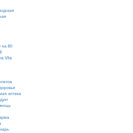
водская
ная
 на 80
6
a Vita
олетов
доровья
мая аптека
дукт
омощь
арма
а
карь