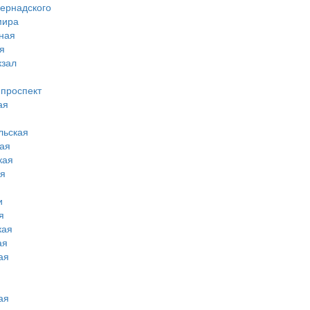
вернадского
мира
ная
я
кзал
 проспект
ая
льская
ая
кая
ая
и
я
кая
ая
ая
ая