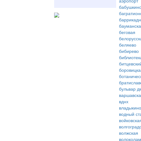
аэропорт
бабушкинс
багратион
баррикад
бауманск
беговая
белорусск
беляево
бибирево
библиотек
битцевски
боровицка
ботаничес
братислав
бульвар д
варшавск
вднх
владыкин
водный ст
войковска
волгоград
волжская
волоколам