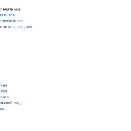
 печатники
зать все
показать все
птек
показать все
рная
ская
ская
овский сад
кая
о