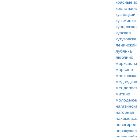
красные в
кропоткин
кузнецкий
кузьминки
кунцевска
курская
кутузовска
ленинский
лубянка
люблино
марксистс
марьино
маяковска
медведко
менделее
митино
молодежн
нагатинск
нагорная
нахимовск
новогирее
новокузне
новослобо