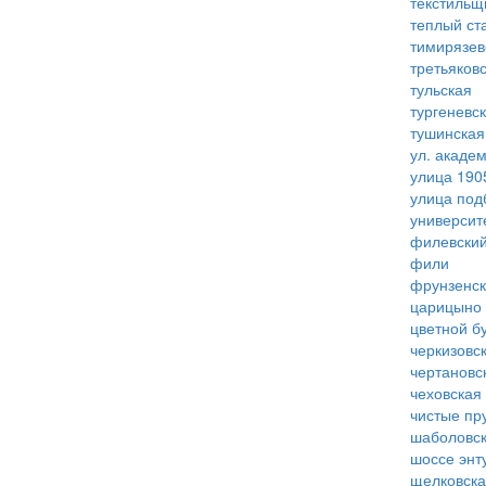
текстильщ
теплый ст
тимирязев
третьяков
тульская
тургеневс
тушинская
ул. акаде
улица 190
улица под
университ
филевский
фили
фрунзенс
царицыно
цветной б
черкизовс
чертановс
чеховская
чистые пр
шаболовс
шоссе энт
щелковск