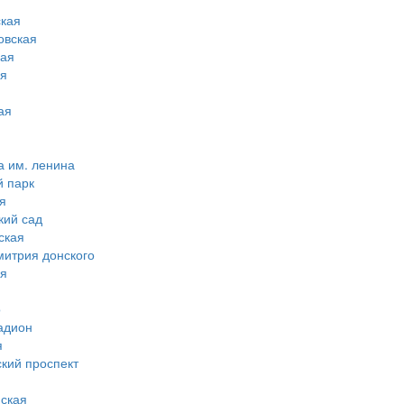
кая
овская
ная
ая
ая
а им. ленина
й парк
я
кий сад
ская
митрия донского
ая
о
адион
я
ский проспект
ская