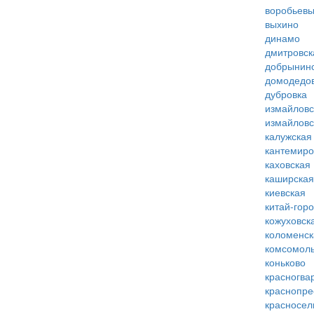
воробьевы
выхино
динамо
дмитровск
добрынин
домодедо
дубровка
измайловс
измайловс
калужская
кантемиро
каховская
каширская
киевская
китай-гор
кожуховск
коломенск
комсомоль
коньково
красногва
краснопре
красносел