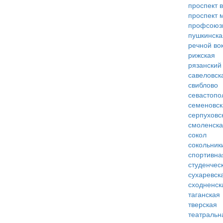
проспект 
проспект 
профсоюз
пушкинска
речной во
рижская
рязанский
савеловск
свиблово
севастопо
семеновск
серпуховс
смоленск
сокол
сокольник
спортивна
студенчес
сухаревск
сходненск
таганская
тверская
театральн