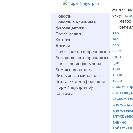
Аптеки: м.
округ
пока
Новости
метро
Новости медицины и
сети а
фармацевтики
вао
Пресс-релизы
зао
Каталог
сао
Аптеки
свао
Производители препаратов
сзао
Лекарственные препараты
цао
Полезная информация
юао
Домашняя аптечка
ювао
Витамины и минералы
юзао
Выставки и конференции
авиамото
ФармИндустрия.ру
автозавод
Контакты
академиче
александр
алексеевс
алтуфьев
аннино
арбатская