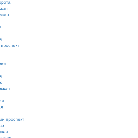
орота
ская
 мост
я
я
 проспект
кая
я
во
вская
ая
ая
ий проспект
во
цкая
дская