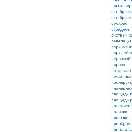
новые че
октябрьск
октябрьск
орехово
отрадное
охотный р
павелецка
парк куль
парк побе
первомай
перово
петровско
печатники
пионерска
планерна
площадь 
площадь 
полежаевс
полянка
пражская
преображ
пролетарс