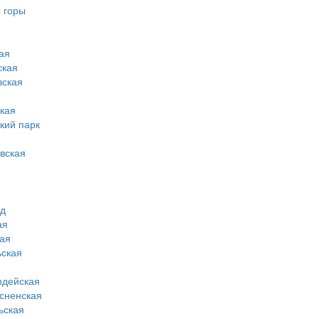
 горы
ая
ская
вская
кая
кий парк
вская
од
ая
ая
ская
рдейская
сненская
ьская