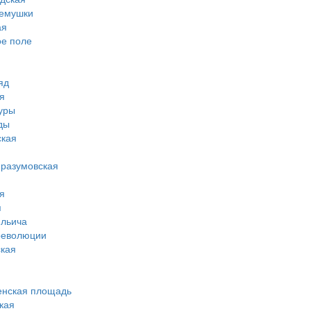
ремушки
ая
ое поле
яд
я
туры
ды
ская
-разумовская
я
я
ильича
революции
кая
енская площадь
кая