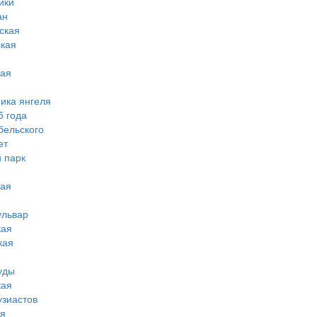
ики
ан
ская
ская
кая
мика янгеля
5 года
бельского
ет
 парк
кая
ульвар
кая
кая
уды
кая
узиастов
ая