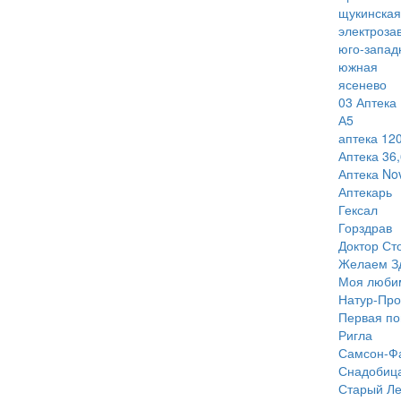
щукинская
электроза
юго-запад
южная
ясенево
03 Аптека
А5
аптека 120
Аптека 36,
Аптека Nov
Аптекарь
Гексал
Горздрав
Доктор Ст
Желаем З
Моя люби
Натур-Про
Первая п
Ригла
Самсон-Ф
Снадобиц
Старый Ле