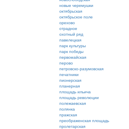
новые черемушки
октябрьская
октябрьское поле
орехово
отрадное
охотный ряд
павелецкая
парк культуры
парк победы
первомайская
перово
петровско-разумовская
печатники
пионерская
планерная
площадь ильича
площадь революции
полежаевская
полянка
пражская
преображенская площадь
пролетарская