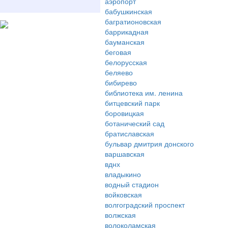
аэропорт
бабушкинская
багратионовская
баррикадная
бауманская
беговая
белорусская
беляево
бибирево
библиотека им. ленина
битцевский парк
боровицкая
ботанический сад
братиславская
бульвар дмитрия донского
варшавская
вднх
владыкино
водный стадион
войковская
волгоградский проспект
волжская
волоколамская