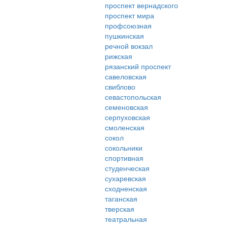
проспект вернадского
проспект мира
профсоюзная
пушкинская
речной вокзал
рижская
рязанский проспект
савеловская
свиблово
севастопольская
семеновская
серпуховская
смоленская
сокол
сокольники
спортивная
студенческая
сухаревская
сходненская
таганская
тверская
театральная