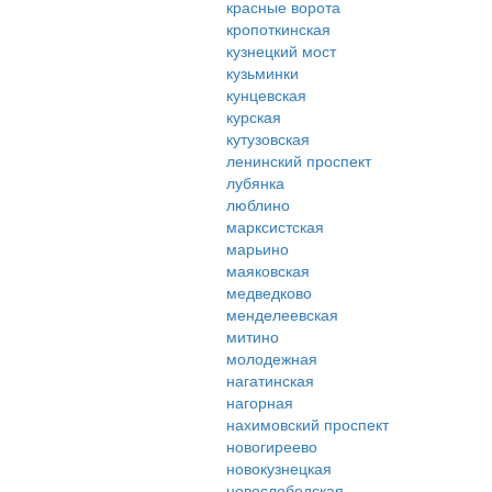
красные ворота
кропоткинская
кузнецкий мост
кузьминки
кунцевская
курская
кутузовская
ленинский проспект
лубянка
люблино
марксистская
марьино
маяковская
медведково
менделеевская
митино
молодежная
нагатинская
нагорная
нахимовский проспект
новогиреево
новокузнецкая
новослободская