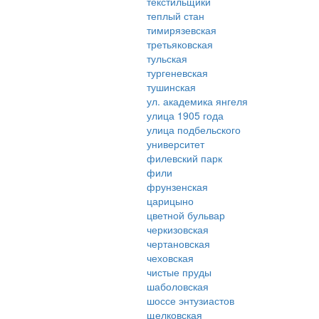
текстильщики
теплый стан
тимирязевская
третьяковская
тульская
тургеневская
тушинская
ул. академика янгеля
улица 1905 года
улица подбельского
университет
филевский парк
фили
фрунзенская
царицыно
цветной бульвар
черкизовская
чертановская
чеховская
чистые пруды
шаболовская
шоссе энтузиастов
щелковская