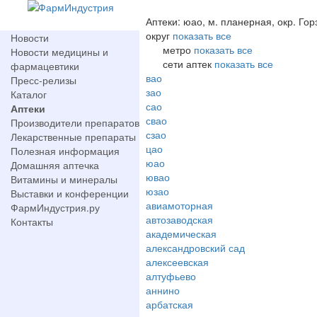
Аптеки: юао, м. планерная, окр. Гор
округ
показать все
Новости
метро
показать все
Новости медицины и
сети аптек
показать все
фармацевтики
вао
Пресс-релизы
зао
Каталог
сао
Аптеки
свао
Производители препаратов
сзао
Лекарственные препараты
цао
Полезная информация
юао
Домашняя аптечка
ювао
Витамины и минералы
юзао
Выставки и конференции
авиамоторная
ФармИндустрия.ру
автозаводская
Контакты
академическая
александровский сад
алексеевская
алтуфьево
аннино
арбатская