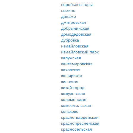
воробьевы горы
выхино
динамо
дмитровская
добрынинская
домодедовская
дубровка
измайловская
измайловский парк
калужская
кантемировская
каховская
каширская
киевская
китай-город
кожуховская
коломенская
комсомольская
коньково
красногвардейская
краснопресненская
красносельская