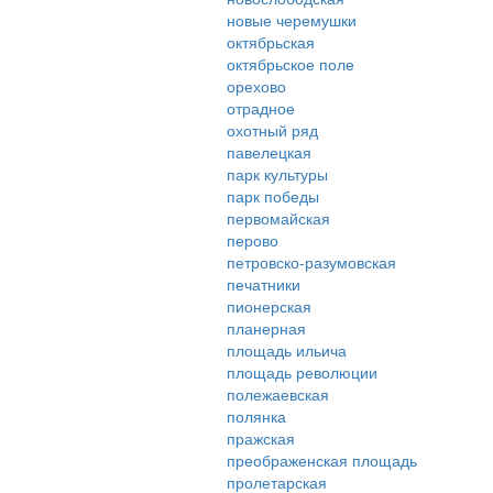
новые черемушки
октябрьская
октябрьское поле
орехово
отрадное
охотный ряд
павелецкая
парк культуры
парк победы
первомайская
перово
петровско-разумовская
печатники
пионерская
планерная
площадь ильича
площадь революции
полежаевская
полянка
пражская
преображенская площадь
пролетарская