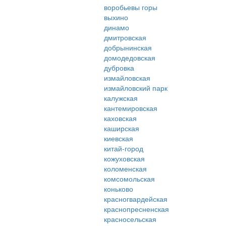
воробьевы горы
выхино
динамо
дмитровская
добрынинская
домодедовская
дубровка
измайловская
измайловский парк
калужская
кантемировская
каховская
каширская
киевская
китай-город
кожуховская
коломенская
комсомольская
коньково
красногвардейская
краснопресненская
красносельская