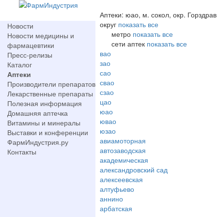
Аптеки: юао, м. сокол, окр. Горздрав
округ
показать все
Новости
метро
показать все
Новости медицины и
сети аптек
показать все
фармацевтики
вао
Пресс-релизы
зао
Каталог
сао
Аптеки
свао
Производители препаратов
сзао
Лекарственные препараты
цао
Полезная информация
юао
Домашняя аптечка
ювао
Витамины и минералы
юзао
Выставки и конференции
авиамоторная
ФармИндустрия.ру
автозаводская
Контакты
академическая
александровский сад
алексеевская
алтуфьево
аннино
арбатская