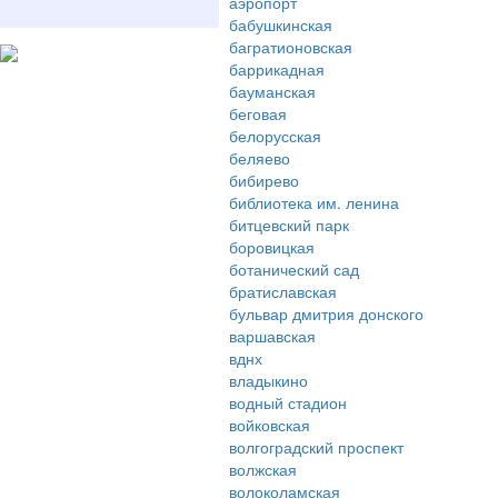
аэропорт
бабушкинская
багратионовская
баррикадная
бауманская
беговая
белорусская
беляево
бибирево
библиотека им. ленина
битцевский парк
боровицкая
ботанический сад
братиславская
бульвар дмитрия донского
варшавская
вднх
владыкино
водный стадион
войковская
волгоградский проспект
волжская
волоколамская