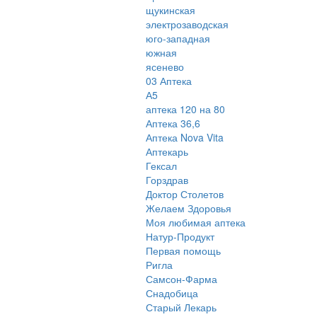
щукинская
электрозаводская
юго-западная
южная
ясенево
03 Аптека
А5
аптека 120 на 80
Аптека 36,6
Аптека Nova Vita
Аптекарь
Гексал
Горздрав
Доктор Столетов
Желаем Здоровья
Моя любимая аптека
Натур-Продукт
Первая помощь
Ригла
Самсон-Фарма
Снадобица
Старый Лекарь