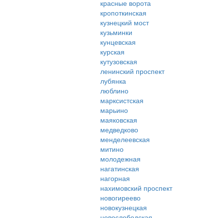
красные ворота
кропоткинская
кузнецкий мост
кузьминки
кунцевская
курская
кутузовская
ленинский проспект
лубянка
люблино
марксистская
марьино
маяковская
медведково
менделеевская
митино
молодежная
нагатинская
нагорная
нахимовский проспект
новогиреево
новокузнецкая
новослободская