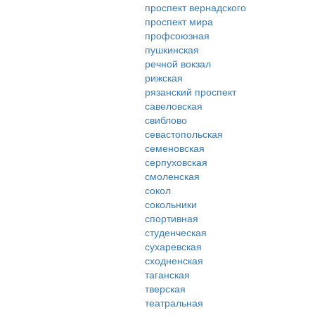
проспект вернадского
проспект мира
профсоюзная
пушкинская
речной вокзал
рижская
рязанский проспект
савеловская
свиблово
севастопольская
семеновская
серпуховская
смоленская
сокол
сокольники
спортивная
студенческая
сухаревская
сходненская
таганская
тверская
театральная