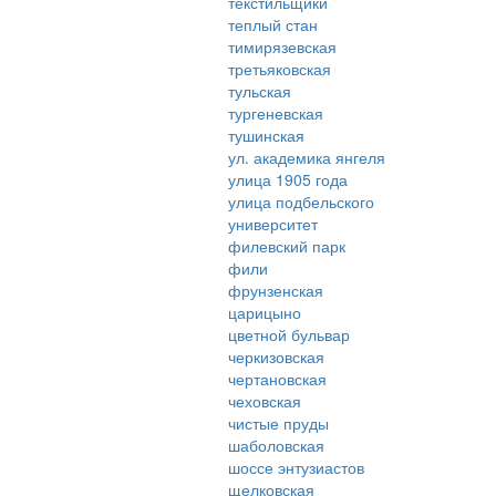
текстильщики
теплый стан
тимирязевская
третьяковская
тульская
тургеневская
тушинская
ул. академика янгеля
улица 1905 года
улица подбельского
университет
филевский парк
фили
фрунзенская
царицыно
цветной бульвар
черкизовская
чертановская
чеховская
чистые пруды
шаболовская
шоссе энтузиастов
щелковская