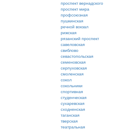
проспект вернадского
проспект мира
профсоюзная
пушкинская
речной вокзал
рижская
рязанский проспект
савеловская
свиблово
севастопольская
семеновская
серпуховская
смоленская
сокол
сокольники
спортивная
студенческая
сухаревская
сходненская
таганская
тверская
театральная