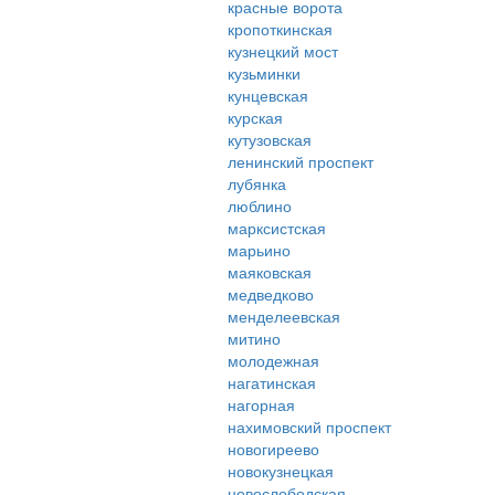
красные ворота
кропоткинская
кузнецкий мост
кузьминки
кунцевская
курская
кутузовская
ленинский проспект
лубянка
люблино
марксистская
марьино
маяковская
медведково
менделеевская
митино
молодежная
нагатинская
нагорная
нахимовский проспект
новогиреево
новокузнецкая
новослободская