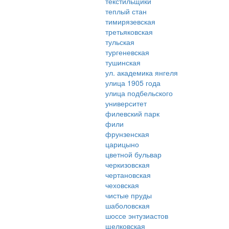
текстильщики
теплый стан
тимирязевская
третьяковская
тульская
тургеневская
тушинская
ул. академика янгеля
улица 1905 года
улица подбельского
университет
филевский парк
фили
фрунзенская
царицыно
цветной бульвар
черкизовская
чертановская
чеховская
чистые пруды
шаболовская
шоссе энтузиастов
щелковская