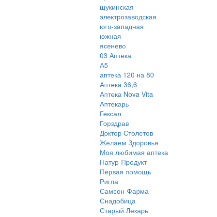
щукинская
электрозаводская
юго-западная
южная
ясенево
03 Аптека
А5
аптека 120 на 80
Аптека 36,6
Аптека Nova Vita
Аптекарь
Гексал
Горздрав
Доктор Столетов
Желаем Здоровья
Моя любимая аптека
Натур-Продукт
Первая помощь
Ригла
Самсон-Фарма
Снадобица
Старый Лекарь