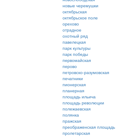
новые черемушки
октябрьская
октябрьское поле
орехово
отрадное
охотный ряд
павелецкая
парк культуры
парк победы
первомайская
перово
петровско-разумовская
печатники
пионерская
планерная
площадь ильича
площадь революции
полежаевская
полянка
пражская
преображенская площадь
пролетарская