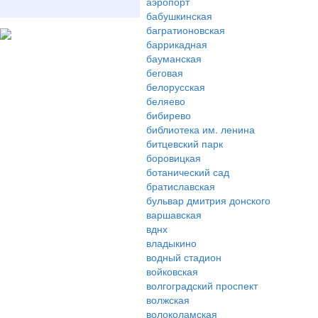
аэропорт
бабушкинская
багратионовская
баррикадная
бауманская
беговая
белорусская
беляево
бибирево
библиотека им. ленина
битцевский парк
боровицкая
ботанический сад
братиславская
бульвар дмитрия донского
варшавская
вднх
владыкино
водный стадион
войковская
волгоградский проспект
волжская
волоколамская