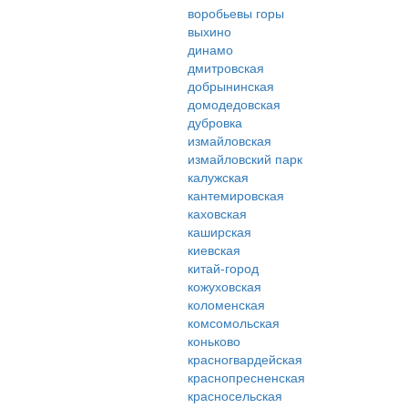
воробьевы горы
выхино
динамо
дмитровская
добрынинская
домодедовская
дубровка
измайловская
измайловский парк
калужская
кантемировская
каховская
каширская
киевская
китай-город
кожуховская
коломенская
комсомольская
коньково
красногвардейская
краснопресненская
красносельская