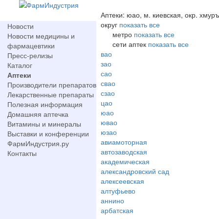
Аптеки: юао, м. киевская, окр. хмур
округ
показать все
Новости
метро
показать все
Новости медицины и
сети аптек
показать все
фармацевтики
вао
Пресс-релизы
зао
Каталог
сао
Аптеки
свао
Производители препаратов
сзао
Лекарственные препараты
цао
Полезная информация
юао
Домашняя аптечка
ювао
Витамины и минералы
юзао
Выставки и конференции
авиамоторная
ФармИндустрия.ру
автозаводская
Контакты
академическая
александровский сад
алексеевская
алтуфьево
аннино
арбатская