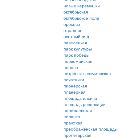
новые черемушки
октябрьская
октябрьское поле
орехово
отрадное
охотный ряд
павелецкая
парк культуры
парк победы
первомайская
перово
петровско-разумовская
печатники
пионерская
планерная
площадь ильича
площадь революции
полежаевская
полянка
пражская
преображенская площадь
пролетарская