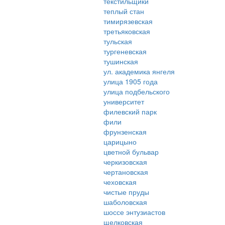
текстильщики
теплый стан
тимирязевская
третьяковская
тульская
тургеневская
тушинская
ул. академика янгеля
улица 1905 года
улица подбельского
университет
филевский парк
фили
фрунзенская
царицыно
цветной бульвар
черкизовская
чертановская
чеховская
чистые пруды
шаболовская
шоссе энтузиастов
щелковская