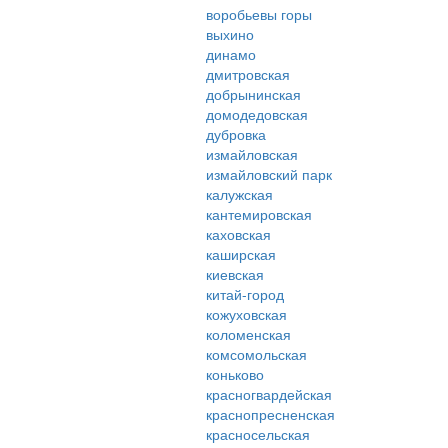
воробьевы горы
выхино
динамо
дмитровская
добрынинская
домодедовская
дубровка
измайловская
измайловский парк
калужская
кантемировская
каховская
каширская
киевская
китай-город
кожуховская
коломенская
комсомольская
коньково
красногвардейская
краснопресненская
красносельская