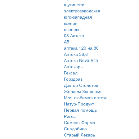
щукинская
электрозаводская
юго-западная
южная
ясенево
03 Аптека
А5
аптека 120 на 80
Аптека 36,6
Аптека Nova Vita
Аптекарь
Гексал
Горздрав
Доктор Столетов
Желаем Здоровья
Моя любимая аптека
Натур-Продукт
Первая помощь
Ригла
Самсон-Фарма
Снадобица
Старый Лекарь