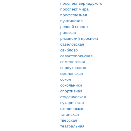
проспект вернадского
проспект мира
профсоюзная
пушкинская
речной вокзал
рижская
рязанский проспект
савеловская
свиблово
севастопольская
семеновская
серпуховская
смоленская
сокол
сокольники
спортивная
студенческая
сухаревская
сходненская
таганская
тверская
театральная