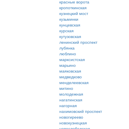
красные ворота
кропоткинская
кузнецкий мост
кузьминки
кунцевская
курская
кутузовская
ленинский проспект
лубянка
люблино
марксистская
марьино
маяковская
медведково
менделеевская
митино
молодежная
нагатинская
нагорная
нахимовский проспект
новогиреево
новокузнецкая
новослободская