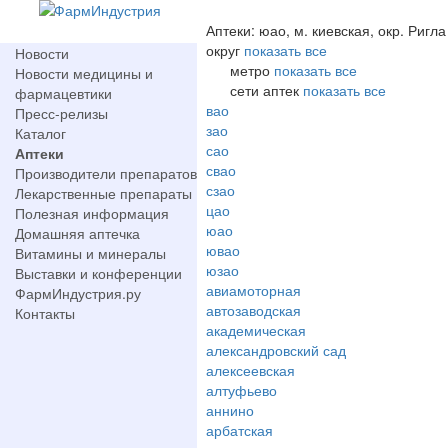
Аптеки: юао, м. киевская, окр. Ригла
округ
показать все
Новости
метро
показать все
Новости медицины и
сети аптек
показать все
фармацевтики
вао
Пресс-релизы
зао
Каталог
сао
Аптеки
свао
Производители препаратов
сзао
Лекарственные препараты
цао
Полезная информация
юао
Домашняя аптечка
ювао
Витамины и минералы
юзао
Выставки и конференции
авиамоторная
ФармИндустрия.ру
автозаводская
Контакты
академическая
александровский сад
алексеевская
алтуфьево
аннино
арбатская