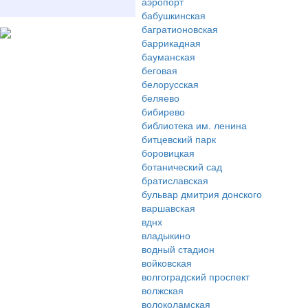
аэропорт
бабушкинская
багратионовская
баррикадная
бауманская
беговая
белорусская
беляево
бибирево
библиотека им. ленина
битцевский парк
боровицкая
ботанический сад
братиславская
бульвар дмитрия донского
варшавская
вднх
владыкино
водный стадион
войковская
волгоградский проспект
волжская
волоколамская