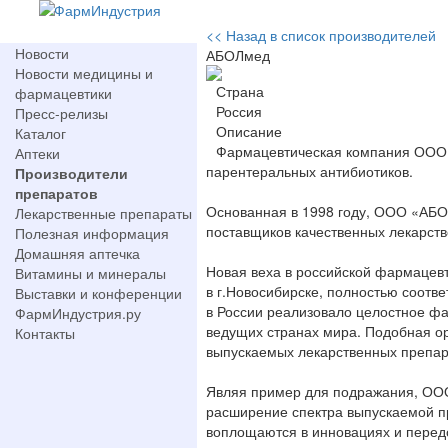
<< Назад в список производителей
Новости
АБОЛмед
Новости медицины и
Страна
фармацевтики
Россия
Пресс-релизы
Описание
Каталог
Фармацевтическая компания ООО 
Аптеки
парентеральных антибиотиков.
Производители
препаратов
Основанная в 1998 году, ООО «АБО
Лекарственные препараты
поставщиков качественных лекарств
Полезная информация
Домашняя аптечка
Новая веха в российской фармацевт
Витамины и минералы
в г.Новосибирске, полностью соот
Выставки и конференции
в России реализовало целостное ф
ФармИндустрия.ру
ведущих странах мира. Подобная ор
Контакты
выпускаемых лекарственных препар
Являя пример для подражания, ООО
расширение спектра выпускаемой пр
воплощаются в инновациях и передо