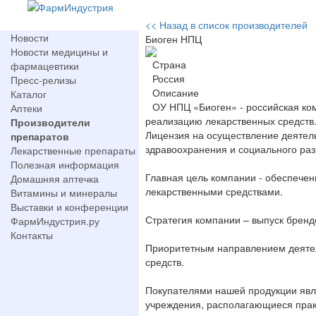
<< Назад в список производителей
Новости
Биоген НПЦ
Новости медицины и
Страна
фармацевтики
Россия
Пресс-релизы
Описание
Каталог
ОУ НПЦ «Биоген» - российская ко
Аптеки
реализацию лекарственных средств
Производители
Лицензия на осуществление деятел
препаратов
здравоохранения и социального раз
Лекарственные препараты
Полезная информация
Главная цель компании - обеспече
Домашняя аптечка
лекарственными средствами.
Витамины и минералы
Выставки и конференции
Стратегия компании – выпуск брен
ФармИндустрия.ру
Контакты
Приоритетным направлением деятел
средств.
Покупателями нашей продукции явля
учреждения, располагающиеся практ