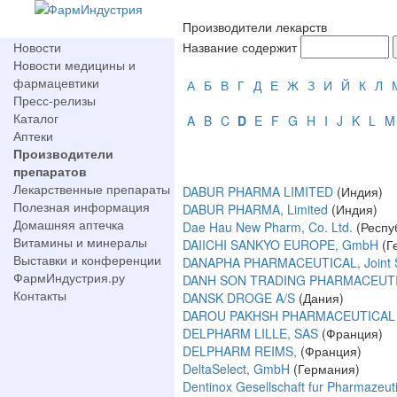
Производители лекарств
Новости
Название содержит
Новости медицины и
фармацевтики
А
Б
В
Г
Д
Е
Ж
З
И
Й
К
Л
Пресс-релизы
Каталог
A
B
C
D
E
F
G
H
I
J
K
L
M
Аптеки
Производители
препаратов
Лекарственные препараты
DABUR PHARMA LIMITED
(Индия)
Полезная информация
DABUR PHARMA, Limited
(Индия)
Домашняя аптечка
Dae Hau New Pharm, Co. Ltd.
(Респу
Витамины и минералы
DAIICHI SANKYO EUROPE, GmbH
(Г
Выставки и конференции
DANAPHA PHARMACEUTICAL, Joint 
ФармИндустрия.ру
DANH SON TRADING PHARMACEUTIC
Контакты
DANSK DROGE A/S
(Дания)
DAROU PAKHSH PHARMACEUTICAL
DELPHARM LILLE, SAS
(Франция)
DELPHARM REIMS,
(Франция)
DeltaSelect, GmbH
(Германия)
Dentinox Gesellschaft fur Pharmazeu