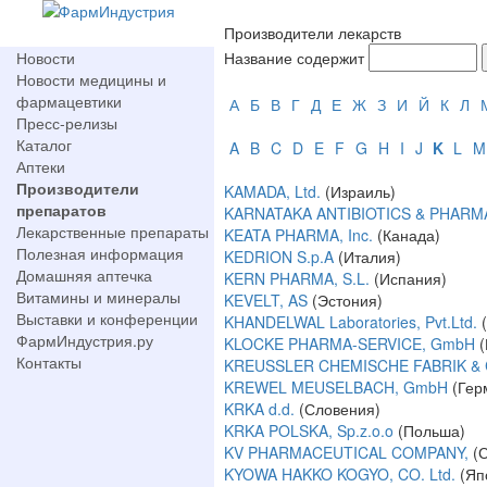
Производители лекарств
Новости
Название содержит
Новости медицины и
фармацевтики
А
Б
В
Г
Д
Е
Ж
З
И
Й
К
Л
Пресс-релизы
Каталог
A
B
C
D
E
F
G
H
I
J
K
L
M
Аптеки
Производители
KAMADA, Ltd.
(Израиль)
препаратов
KARNATAKA ANTIBIOTICS & PHARMA
Лекарственные препараты
KEATA PHARMA, Inc.
(Канада)
Полезная информация
KEDRION S.p.A
(Италия)
Домашняя аптечка
KERN PHARMA, S.L.
(Испания)
Витамины и минералы
KEVELT, AS
(Эстония)
Выставки и конференции
KHANDELWAL Laboratories, Pvt.Ltd.
ФармИндустрия.ру
KLOCKE PHARMA-SERVICE, GmbH
Контакты
KREUSSLER CHEMISCHE FABRIK & 
KREWEL MEUSELBACH, GmbH
(Гер
KRKA d.d.
(Словения)
KRKA POLSKA, Sp.z.o.o
(Польша)
KV PHARMACEUTICAL COMPANY,
(
KYOWA HAKKO KOGYO, CO. Ltd.
(Яп